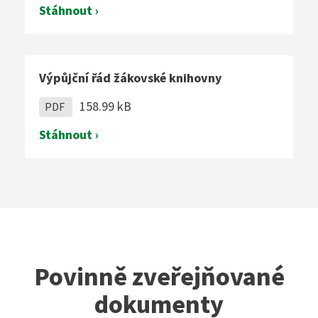
Stáhnout ›
Výpůjční řád žákovské knihovny
158.99 kB
PDF
Stáhnout ›
Povinně zveřejňované
dokumenty