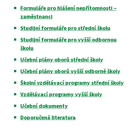
Nostrifikační zkoušky ›
Formuláře pro hlášení nepřítomnosti –
Kosmetické služby
zaměstnanci
Bakaláři
Školné ›
Masér ve zdravotnictví
Studijní formuláře pro střední školu
Studijní formuláře pro vyšší odbornou
Diplomovaný nutriční terapeut
Bezpečnostně právní činnost
Jídelníček
školu
Diplomovaná všeobecná sestra
Učební plány oborů střední školy
Učební plány oborů vyšší odborné školy
Diplomovaná dětská sestra
244 105 001
Školní vzdělávací programy střední školy
Vzdělávací programy vyšší školy
Učební dokumenty
sekretariat@szs5kvetna.cz
Doporučená literatura