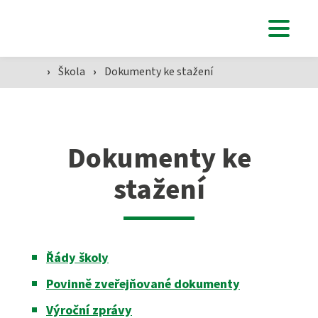
Škola
›
Škola
›
Dokumenty ke stažení
SZŠ
Dokumenty ke
Přijímací zkoušky ›
VOŠZ
stažení
Maturitní zkouška ›
Přijímací zkoušky ›
Praktická sestra
Kontakty
Absolutoria ›
Řády školy
Zdravotnické lyceum
Povinně zveřejňované dokumenty
Praxe ›
Instagram
Nutriční asistent
Výroční zprávy