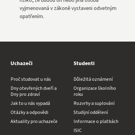
riziko, že budou on nebo jiná osoba
vyjmenovaná v zákoně vystaveni odvetným
opatřením.
Uchazeči
Studenti
Proč studovat u nás
Důležitá oznámení
Dny otevřených dveří a
Organizace školního
Dny pro zdraví
roku
Jak to u nás vypadá
Rozvrhy a suplování
Otázky a odpovědi
Studijní oddělení
Aktuality pro uchazeče
Informace o platbách
ISIC