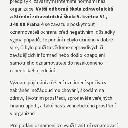
předpisy či závaznými interními normami naší
organizace.
Vyšší odborná škola zdravotnická
a Střední zdravotnická škola 5. května 51,
140 00 Praha 4
se zavazuje poskytnout
oznamovateli ochranu před negativními důsledky
vyjma případů, že podání nebylo učiněno v dobré
víře, či bylo použito vědomě nepravdivých či
zavádějících informací nebo došlo k zapojení
samotného oznamovatele do nezákonného
či neetického jednání.
Význam přijímání a řešení oznámení spočívá v
zabránění nežádoucímu chování, škodám na
zdraví, životním prostředí, zpronevěře veřejných
financí apod., a také nastavení etického prostředí
v organizaci.
Pro podání oznámení lze využít vnitřní oznamovací