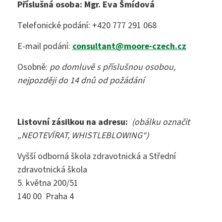
Příslušná osoba:
Mgr. Eva Šmídová
Přijímací zkoušky ›
Praktická sestra
Kontakty
Telefonické podání: +420 777 291 068
Absolutoria ›
Zdravotnické lyceum
E-mail podání:
consultant@moore-czech.cz
Praxe ›
Instagram
Osobně:
po domluvě s příslušnou osobou,
Nutriční asistent
nejpozději do 14 dnů od požádání
Nostrifikační zkoušky ›
Kosmetické služby
Bakaláři
Školné ›
Listovní zásilkou na adresu:
(obálku označit
Masér ve zdravotnictví
„NEOTEVÍRAT, WHISTLEBLOWING“)
Diplomovaný nutriční terapeut
Bezpečnostně právní činnost
Jídelníček
Vyšší odborná škola zdravotnická a Střední
Diplomovaná všeobecná sestra
zdravotnická škola
5. května 200/51
Diplomovaná dětská sestra
140 00 Praha 4
244 105 001