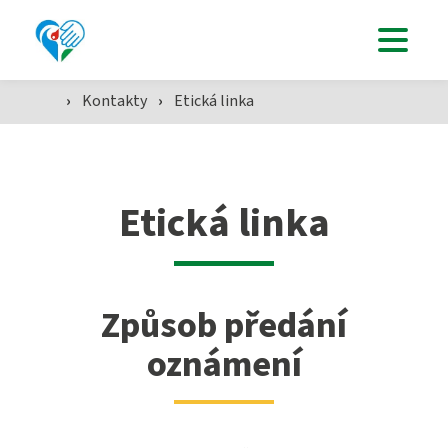
Studenti
›
Kontakty
›
Etická linka
Aktuálně
Etická linka
Škola
SZŠ
Způsob předání
oznámení
Přijímací zkoušky ›
VOŠZ
Maturitní zkouška ›