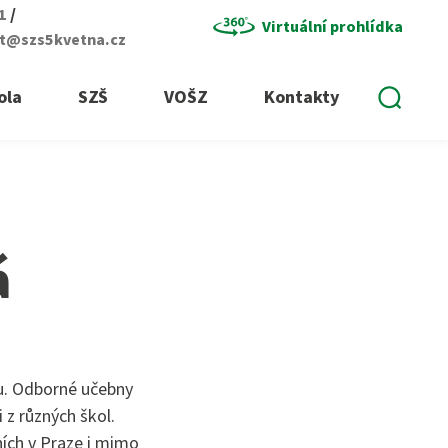
/
01
Virtuální prohlídka
at@szs5kvetna.cz
Vyhle
ola
SZŠ
VOŠZ
Kontakty
á
u. Odborné učebny
z různých škol.
ních v Praze i mimo