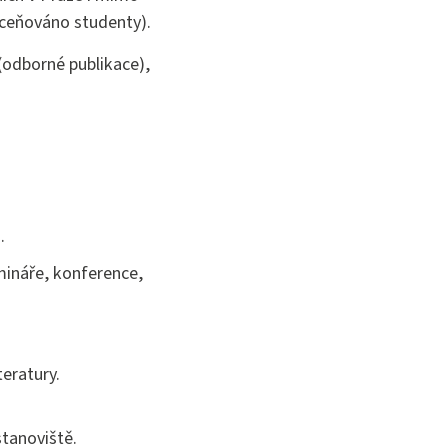
oceňováno studenty).
 (odborné publikace),
.
mináře, konference,
teratury.
stanoviště.