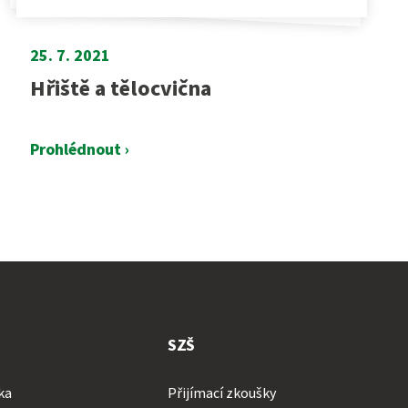
25. 7. 2021
Hřiště a tělocvična
Prohlédnout ›
SZŠ
ka
Přijímací zkoušky