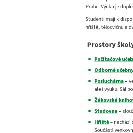
Bezpečno
Prahu. Výuka je doplň
Studenti mají k dispoz
hřiště, tělocvičnu a 
Prostory škol
Počítačové uče
Odborné učebn
Posluchárna
– v
ale i výuku. Sál 
Žákovská kniho
Studovna
– slou
Hřiště
– nachází 
Součástí venkovní