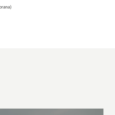
brana)