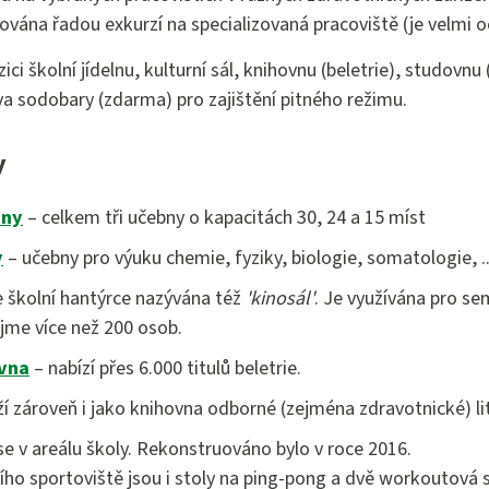
stně právní činnost
ována řadou exkurzí na specializovaná pracoviště (je velmi 
ici školní jídelnu, kulturní sál, knihovnu (beletrie), studovnu
dva sodobary (zdarma) pro zajištění pitného režimu.
y
bny
– celkem tři učebny o kapacitách 30, 24 a 15 míst
y
– učebny pro výuku chemie, fyziky, biologie, somatologie, ..
e školní hantýrce nazývána též
'kinosál'
. Je využívána pro se
pojme více než 200 osob.
vna
– nabízí přes 6.000 titulů beletrie.
ží zároveň i jako knihovna odborné (zejména zdravotnické) li
se v areálu školy. Rekonstruováno bylo v roce 2016.
ho sportoviště jsou i stoly na ping-pong a dvě workoutová 