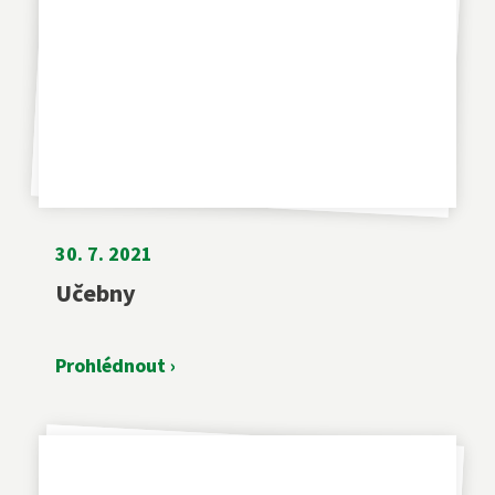
Diplomovaná dětská sestra
244 105 001
sekretariat@szs5kvetna.cz
30. 7. 2021
Učebny
Prohlédnout ›