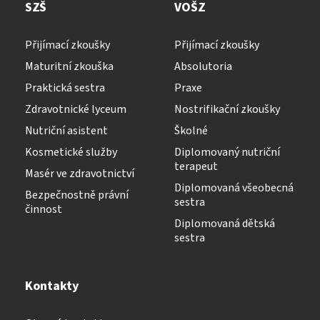
SZŠ
VOŠZ
Přijímací zkoušky
Přijímací zkoušky
Maturitní zkouška
Absolutoria
Praktická sestra
Praxe
Zdravotnické lyceum
Nostrifikační zkoušky
Nutriční asistent
Školné
Kosmetické služby
Diplomovaný nutriční
terapeut
Masér ve zdravotnictví
Diplomovaná všeobecná
Bezpečnostně právní
sestra
činnost
Diplomovaná dětská
sestra
Kontakty