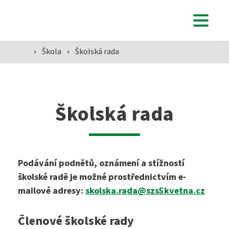
Studenti
›
Škola
›
Školská rada
Aktuálně
Školská rada
Škola
Podávání podnětů, oznámení a stížností
SZŠ
školské radě je možné prostřednictvím e-
mailové adresy:
skolska.rada@szs5kvetna.cz
Přijímací zkoušky ›
VOŠZ
Členové školské rady