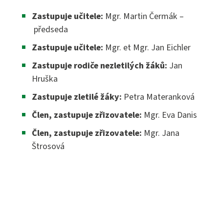
Maturitní zkouška ›
Zastupuje učitele:
Mgr. Martin Čermák –
Přijímací zkoušky ›
předseda
Praktická sestra
Kontakty
Zastupuje učitele:
Mgr. et Mgr. Jan Eichler
Absolutoria ›
Zdravotnické lyceum
Zastupuje rodiče nezletilých žáků:
Jan
Praxe ›
Instagram
Hruška
Nutriční asistent
Zastupuje zletilé žáky:
Petra Materanková
Nostrifikační zkoušky ›
Kosmetické služby
Člen, zastupuje zřizovatele:
Mgr. Eva Danis
Bakaláři
Školné ›
Člen, zastupuje zřizovatele:
Mgr. Jana
Masér ve zdravotnictví
Štrosová
Diplomovaný nutriční terapeut
Bezpečnostně právní činnost
Jídelníček
Diplomovaná všeobecná sestra
Diplomovaná dětská sestra
244 105 001