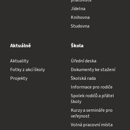
Jídelníček
pracoviště
Diplomovaná všeobecná sestra
Jídelna
Knihovna
Diplomovaná dětská sestra
244 105 001
Studovna
Aktuálně
Škola
sekretariat@szs5kvetna.cz
Aktuality
Úřední deska
Fotky z akcí školy
Dokumenty ke stažení
Projekty
Školská rada
Informace pro rodiče
Spolek rodičů a přátel
školy
Kurzy a semináře pro
veřejnost
Volná pracovní místa