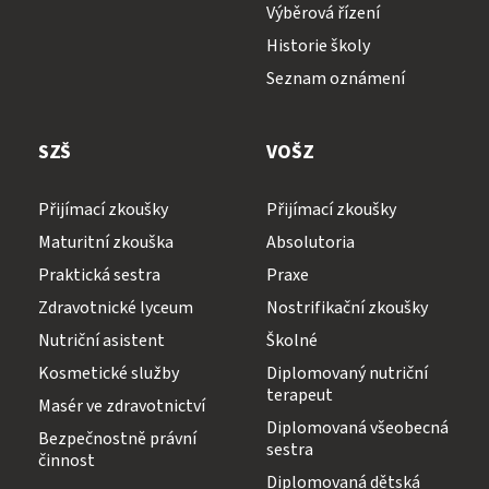
Výběrová řízení
Historie školy
Seznam oznámení
SZŠ
VOŠZ
Přijímací zkoušky
Přijímací zkoušky
Maturitní zkouška
Absolutoria
Praktická sestra
Praxe
Zdravotnické lyceum
Nostrifikační zkoušky
Nutriční asistent
Školné
Kosmetické služby
Diplomovaný nutriční
terapeut
Masér ve zdravotnictví
Diplomovaná všeobecná
Bezpečnostně právní
sestra
činnost
Diplomovaná dětská