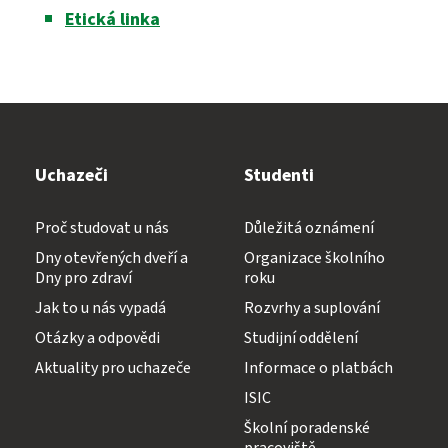
Etická linka
Přijímací zkoušky ›
VOŠZ
Maturitní zkouška ›
Přijímací zkoušky ›
Praktická sestra
Kontakty
Uchazeči
Studenti
Absolutoria ›
Zdravotnické lyceum
Proč studovat u nás
Důležitá oznámení
Dny otevřených dveří a
Organizace školního
Praxe ›
Instagram
Nutriční asistent
Dny pro zdraví
roku
Jak to u nás vypadá
Rozvrhy a suplování
Nostrifikační zkoušky ›
Kosmetické služby
Otázky a odpovědi
Studijní oddělení
Bakaláři
Školné ›
Aktuality pro uchazeče
Informace o platbách
Masér ve zdravotnictví
ISIC
Diplomovaný nutriční terapeut
Školní poradenské
Bezpečnostně právní činnost