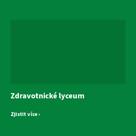
sekretariat@szs5kvetna.cz
Zdravotnické lyceum
Zjistit více ›