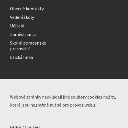
Obecné kontakty
Vedení školy
Učitelé
Zaměstnanci
Školní poradenské
pracoviště
Etická linka
Webové stránky neukládají jiné soubory
cookies
než ty,
které jsou nezbytně nutné pro provoz webu.
GDPR / Cookies