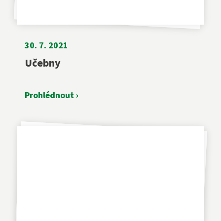
Diplomovaná dětská sestra
244 105 001
30. 7. 2021
Učebny
sekretariat@szs5kvetna.cz
Prohlédnout ›