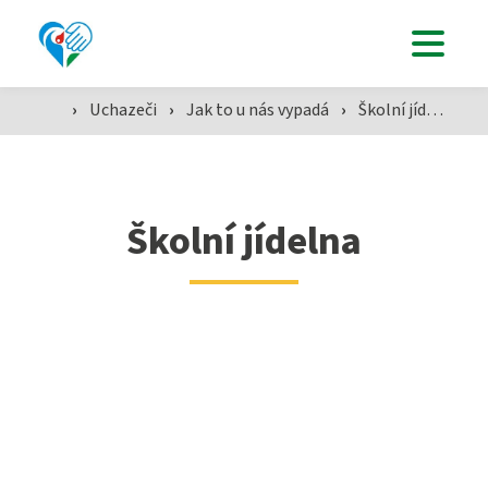
Uchazeči
›
Uchazeči
›
Jak to u nás vypadá
›
Školní jídelna
Studenti
Školní jídelna
Aktuálně
Škola
SZŠ