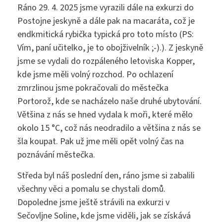
Ráno 29. 4. 2025 jsme vyrazili dále na exkurzi do
Postojne jeskyně a dále pak na macaráta, což je
endkmitická rybička typická pro toto místo (PS:
Vím, paní učitelko, je to obojživelník ;-).). Z jeskyně
sekretariat@szs5kvetna.cz
jsme se vydali do rozpáleného letoviska Kopper,
kde jsme měli volný rozchod. Po ochlazení
zmrzlinou jsme pokračovali do městečka
Portorož, kde se nacházelo naše druhé ubytování.
Většina z nás se hned vydala k moři, které mělo
okolo 15 °C, což nás neodradilo a většina z nás se
šla koupat. Pak už jme měli opět volný čas na
poznávání městečka.
Středa byl náš poslední den, ráno jsme si zabalili
všechny věci a pomalu se chystali domů.
Dopoledne jsme ještě strávili na exkurzi v
Sečovljne Soline, kde jsme viděli, jak se získává