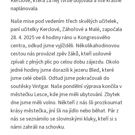
Kerclové, která za něj tvrdě bojovala a vše krásně
Maturitní zkouška ›
naplánovala.
Přijímací zkoušky ›
Praktická sestra
Kontakty
Naše mise pod vedením třech skvělých učitelek,
paní učitelky Kerclové, Záhořové a Malé, započala
Absolutoria ›
Zdravotnické lyceum
28. 4. 2025 ve 4 hodiny ráno u Kongresového
centra, odkud jsme vyjížděli. Několikahodinovou
Praxe ›
Instagram
Nutriční asistent
cestou nás provázel zpěv žáků, kteří usilovně
zpívali z plných plic po celou dobu zájezdu. Okolo
Nostrifikační zkoušky ›
Kosmetické služby
jedné hodiny jsme dorazili k jezeru Bled, které
Bakaláři
jsme celé obešli. Odtud jsme pokračovali do
Školné ›
Masér ve zdravotnictví
soutěsky Vintgar. Naše pondělní výprava končila v
městečku Lesce, kde jme měli ubytování. Zbytek
Diplomovaný nutriční terapeut
Bezpečnostně právní činnost
dne jsme měli volno. Někteří z nás šli prozkoumat
Jídelníček
krásy městečka, jiní šli na jídlo nebo běhat. Pár z
Diplomovaná všeobecná sestra
nás se seznámilo se slovinskými kluky, kteří si s
námi zahráli na schovku.
Diplomovaná dětská sestra
244 105 001