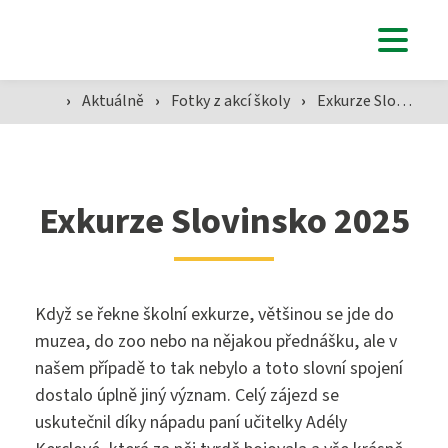
Studenti
›
Aktuálně
›
Fotky z akcí školy
›
Exkurze Slovinsko 2025
Aktuálně
Exkurze Slovinsko 2025
Škola
Když se řekne školní exkurze, většinou se jde do
SZŠ
muzea, do zoo nebo na nějakou přednášku, ale v
našem případě to tak nebylo a toto slovní spojení
dostalo úplně jiný význam. Celý zájezd se
Přijímací zkoušky ›
uskutečnil díky nápadu paní učitelky Adély
VOŠZ