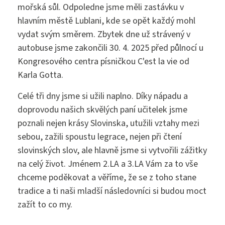
mořská sůl. Odpoledne jsme měli zastávku v
hlavním městě Lublani, kde se opět každý mohl
vydat svým směrem. Zbytek dne už strávený v
autobuse jsme zakončili 30. 4. 2025 před půlnocí u
Kongresového centra písničkou C'est la vie od
Karla Gotta.
Celé tři dny jsme si užili naplno. Díky nápadu a
doprovodu našich skvělých paní učitelek jsme
poznali nejen krásy Slovinska, utužili vztahy mezi
sebou, zažili spoustu legrace, nejen při čtení
slovinských slov, ale hlavně jsme si vytvořili zážitky
na celý život. Jménem 2.LA a 3.LA Vám za to vše
chceme poděkovat a věříme, že se z toho stane
tradice a ti naši mladší následovníci si budou moct
zažít to co my.