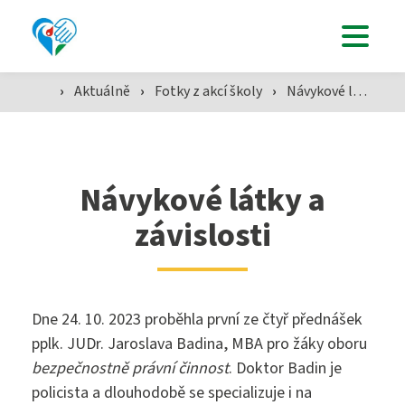
Uchazeči
›
Aktuálně
›
Fotky z akcí školy
›
Návykové látky a závislosti
Studenti
Aktuálně
Návykové látky a
závislosti
Škola
Dne 24. 10. 2023 proběhla první ze čtyř přednášek
SZŠ
pplk. JUDr. Jaroslava Badina, MBA pro žáky oboru
bezpečnostně právní činnost
. Doktor Badin je
policista a dlouhodobě se specializuje i na