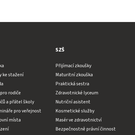
SZŠ
ka
Přijímací zkoušky
 ke stažení
Maturitní zkouška
da
Praktická sestra
pro rodiče
Zdravotnické lyceum
čů a přátel školy
Nutriční asistent
mináře pro veřejnost
Kosmetické služby
ovní místa
Masér ve zdravotnictví
ízení
Bezpečnostně právní činnost