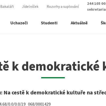
244 105 0
Bakaláři
Jídelníček
Rozvrhy a suplování
sekretari
Uchazeči
Studenti
Aktuálně
Šk
ultuře
řední školy
ry vyšší odborné školy
tě k demokratické 
á sestra
lomovaný nutriční terapeut
ické lyceum
lomovaná všeobecná sestra
asistent
lomovaná dětská sestra
: Na cestě k demokratické kultuře na stře
ké služby
 zdravotnictví
7.4.68/0.0/0.0/19_068/0001429