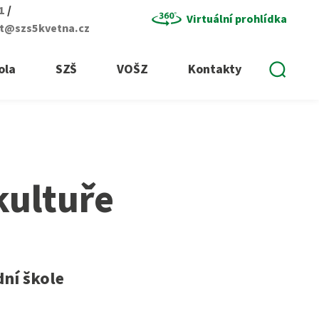
/
01
Virtuální prohlídka
at@szs5kvetna.cz
Vyhle
ola
SZŠ
VOŠZ
Kontakty
kultuře
dní škole