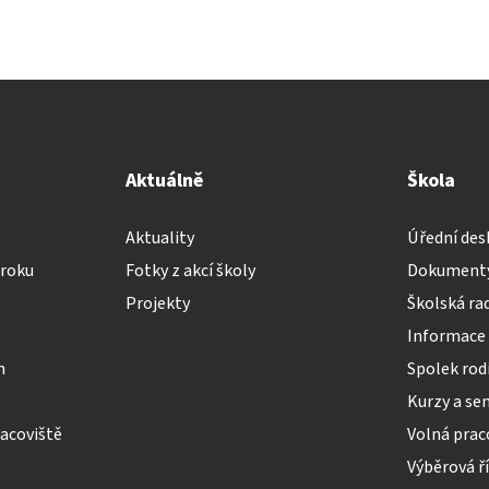
Aktuálně
Škola
Aktuality
Úřední des
 roku
Fotky z akcí školy
Dokumenty
Projekty
Školská ra
Informace 
h
Spolek rodi
Kurzy a se
acoviště
Volná prac
Výběrová ř