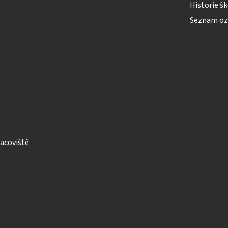
Historie š
Seznam o
acoviště