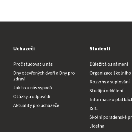
Uchazeči
Studenti
Proč studovat u nás
Důležitá oznámení
Dny otevřených dveří a Dny pro
Organizace školního
zdraví
Rozvrhy a suplování
Jak to u nás vypadá
Studijní oddělení
Otázky a odpovědi
Informace o platbác
Aktuality pro uchazeče
ISIC
Školní poradenské pr
Jídelna