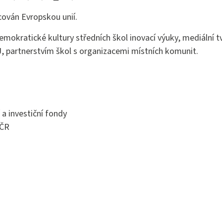
stně právní činnost
cován Evropskou unií.
mokratické kultury středních škol inovací výuky, mediální t
 partnerstvím škol s organizacemi místních komunit.
 a investiční fondy
 ČR