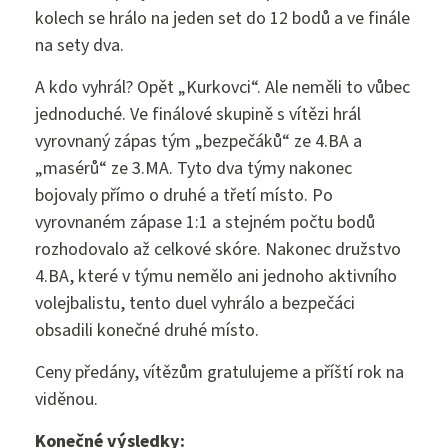
kolech se hrálo na jeden set do 12 bodů a ve finále
na sety dva.
A kdo vyhrál? Opět „Kurkovci“. Ale neměli to vůbec
sekretariat@szs5kvetna.cz
jednoduché. Ve finálové skupině s vítězi hrál
vyrovnaný zápas tým „bezpečáků“ ze 4.BA a
„masérů“ ze 3.MA. Tyto dva týmy nakonec
bojovaly přímo o druhé a třetí místo. Po
vyrovnaném zápase 1:1 a stejném počtu bodů
rozhodovalo až celkové skóre. Nakonec družstvo
4.BA, které v týmu nemělo ani jednoho aktivního
volejbalistu, tento duel vyhrálo a bezpečáci
obsadili konečné druhé místo.
Ceny předány, vítězům gratulujeme a příští rok na
viděnou.
Konečné výsledky: