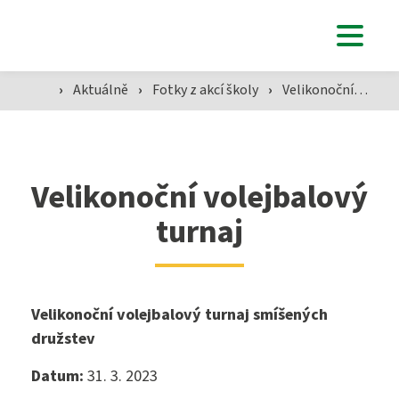
Studenti
›
Aktuálně
›
Fotky z akcí školy
›
Velikonoční volejbalový turnaj
Aktuálně
Velikonoční volejbalový
Škola
turnaj
SZŠ
Velikonoční volejbalový turnaj smíšených
družstev
Přijímací zkoušky ›
Datum:
31. 3. 2023
VOŠZ