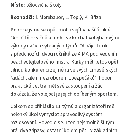
Maturitní zkouška ›
Místo:
tělocvična školy
Přijímací zkoušky ›
Rozhodčí:
I. Merxbauer, L. Teplý, K. Bříza
Praktická sestra
Kontakty
Po roce jsme se opět mohli sejít v naší útulné
Absolutoria ›
Zdravotnické lyceum
školní tělocvičně a mohli se kochat volejbalovými
výkony našich vybraných týmů. Obhájci titulu
Praxe ›
Instagram
Nutriční asistent
z předchozích dvou ročníků ze 4.MA pod vedením
beachvolejbalového mistra Kurky měli letos opět
Nostrifikační zkoušky ›
Kosmetické služby
silnou konkurenci zejména ve svých „masérských“
Bakaláři
řadách, ale i mezi oborem „bezpečáků“. I obor
Školné ›
Masér ve zdravotnictví
praktická sestra měl své zastoupení a žáci
dokázali, že volejbal je jejich oblíbeným sportem.
Diplomovaný nutriční terapeut
Bezpečnostně právní činnost
Jídelníček
Celkem se přihlásilo 11 týmů a organizátoři měli
Diplomovaná všeobecná sestra
nelehký úkol vymyslet spravedlivý systém
rozlosování. Povedlo se. I ten nejsmolnější tým
Diplomovaná dětská sestra
244 105 001
hrál dva zápasy, ostatní kolem pěti. V základních