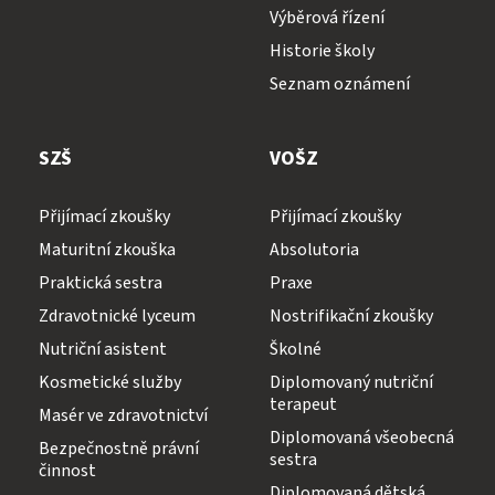
Výběrová řízení
Historie školy
Seznam oznámení
SZŠ
VOŠZ
Přijímací zkoušky
Přijímací zkoušky
Maturitní zkouška
Absolutoria
Praktická sestra
Praxe
Zdravotnické lyceum
Nostrifikační zkoušky
Nutriční asistent
Školné
Kosmetické služby
Diplomovaný nutriční
terapeut
Masér ve zdravotnictví
Diplomovaná všeobecná
Bezpečnostně právní
sestra
činnost
Diplomovaná dětská