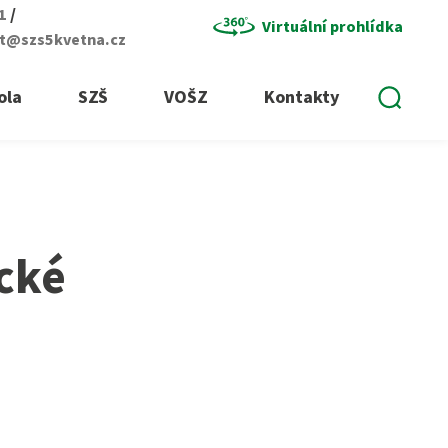
/
01
Virtuální prohlídka
at@szs5kvetna.cz
Vyhle
ola
SZŠ
VOŠZ
Kontakty
cké