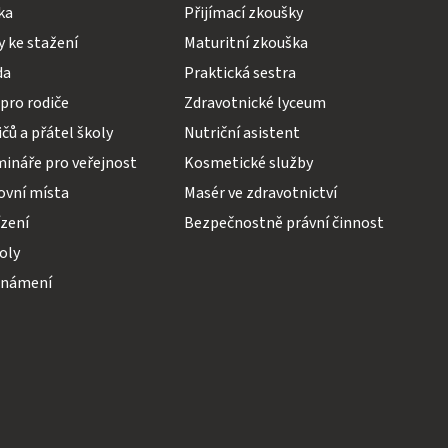
ka
Přijímací zkoušky
 ke stažení
Maturitní zkouška
da
Praktická sestra
pro rodiče
Zdravotnické lyceum
čů a přátel školy
Nutriční asistent
mináře pro veřejnost
Kosmetické služby
ovní místa
Masér ve zdravotnictví
ízení
Bezpečnostně právní činnost
koly
známení