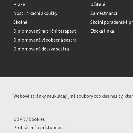
Praxe
Učitelé
Nostrifikační zkoušky
Zaměstnanci
Školné
Školní poradenské pr
Diplomovaný nutriční terapeut
Etická linka
Diplomovaná všeobecná sestra
Diplomovaná dětská sestra
Webové stránky neukládají jiné soubory
cookies
než ty, kte
GDPR / Cookies
Prohlášení o přístupnosti