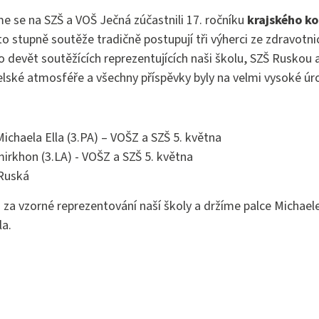
stně právní činnost
sme se na SZŠ a VOŠ Ječná zúčastnili 17. ročníku
krajského ko
to stupně soutěže tradičně postupují tři výherci ze zdravotni
 devět soutěžících reprezentujících naši školu, SZŠ Ruskou 
elské atmosféře a všechny příspěvky byly na velmi vysoké úro
chaela Ella (3.PA) – VOŠZ a SZŠ 5. května
irkhon (3.LA) - VOŠZ a SZŠ 5. května
 Ruská
za vzorné reprezentování naší školy a držíme palce Michael
la.