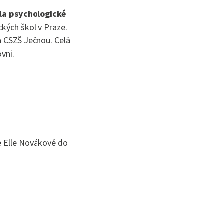
la psychologické
ckých škol v Praze.
a CSZŠ Ječnou. Celá
vni.
e Elle Novákové do