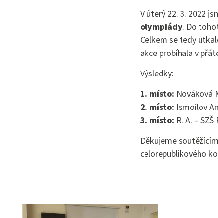
Bezpečno
V úterý 22. 3. 2022 j
olympiády
. Do toho
Celkem se tedy utkalo
akce probíhala v přát
Výsledky:
1. místo:
Nováková Mi
2. místo:
Ismoilov Am
3. místo:
R. A. – SZŠ
Děkujeme soutěžícím 
celorepublikového ko