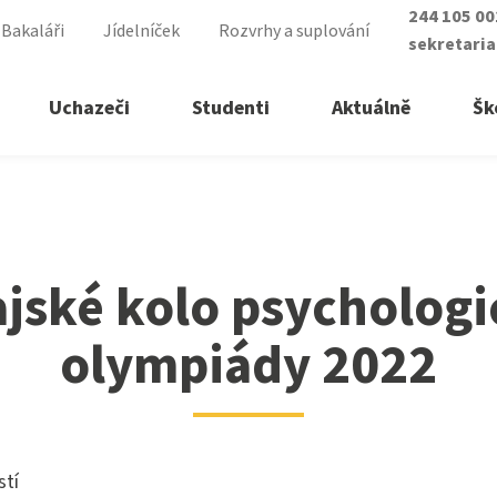
244 105 0
Bakaláři
Jídelníček
Rozvrhy a suplování
sekretari
Uchazeči
Studenti
Aktuálně
Šk
chologické olympiády 2022
řední školy
ry vyšší odborné školy
ajské kolo psychologi
á sestra
lomovaný nutriční terapeut
olympiády 2022
ické lyceum
lomovaná všeobecná sestra
asistent
lomovaná dětská sestra
ké služby
 zdravotnictví
stí