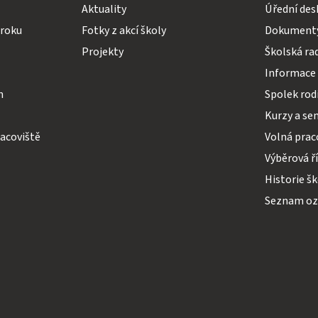
Aktuality
Úřední des
 roku
Fotky z akcí školy
Dokumenty
Projekty
Školská ra
Informace 
h
Spolek rodi
Kurzy a se
acoviště
Volná prac
Výběrová ř
Historie š
Seznam o