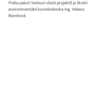
Prahu palce! Vedoucí všech projektů je školní
Diplomovaná dětská sestra
244 105 001
environmentální koordinátorka Ing. Helena
Marešová.
sekretariat@szs5kvetna.cz