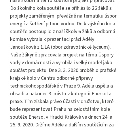
naše škola na tento soutěžní projekt připravovat.
VOŠZ
Do školního kola soutěže se přihlásilo 26 žáků s
Maturitní zkouška ›
projekty zaměřenými převážně na tematiku úspor
energií a šetření pitnou vodou. Do krajského kola
Přijímací zkoušky ›
Praktická sestra
Kontakty
soutěže postoupilo z naší školy 6 žáků a odborná
komise vybrala k prezentaci práci Adély
Absolutoria ›
Zdravotnické lyceum
Janouškové z 1.LA (obor zdravotnické lyceum).
Naše žákyně zpracovala projekt na téma Úspory
Praxe ›
Instagram
Nutriční asistent
vody v domácnosti a vyrobila i velký model jako
součást projektu. Dne 3. 3. 2020 proběhlo pražské
Nostrifikační zkoušky ›
Kosmetické služby
krajské kolo v Centru odborné přípravy
Bakaláři
technickohospodářské v Praze 9. Adéla uspěla a
Školné ›
Masér ve zdravotnictví
obsadila nakonec 3. místo v kategorii Enersol a
praxe. Tím získala právo účasti v družstvu, které
Diplomovaný nutriční terapeut
Bezpečnostně právní činnost
bude reprezentovat Prahu na celostátním kole
Jídelníček
soutěže Enersol v Hradci Králové ve dnech 24. a
Diplomovaná všeobecná sestra
25. 9. 2020. Držíme Adéle a dalším soutěžícím za