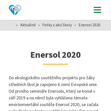
Uchazeči
Studenti
›
Aktuálně
›
Fotky z akcí školy
›
Enersol 2020
Aktuálně
Enersol 2020
Škola
Do ekologického soutěžního projektu pro žáky
středních škol je zapojeno 6 zemí Evropské unie.
Od prvního semináře Enersolu, který se konal v
SZŠ
září 2019 a na němž byla vyhlášena témata
environmentální soutěže Enersol 2020, se začala
Přijímací zkoušky ›