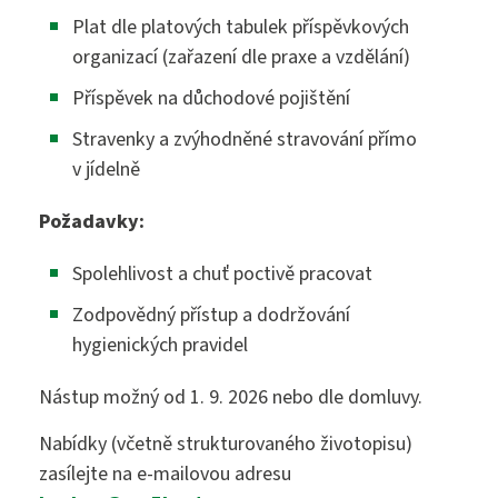
Diplomovaná dětská sestra
244 105 001
Plat dle platových tabulek příspěvkových
organizací (zařazení dle praxe a vzdělání)
Příspěvek na důchodové pojištění
Stravenky a zvýhodněné stravování přímo
sekretariat@szs5kvetna.cz
v jídelně
Požadavky:
Spolehlivost a chuť poctivě pracovat
Zodpovědný přístup a dodržování
hygienických pravidel
Nástup možný od 1. 9. 2026 nebo dle domluvy.
Nabídky (včetně strukturovaného životopisu)
zasílejte na e-mailovou adresu