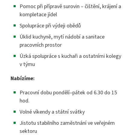
VOŠZ
Pomoc při přípravě surovin – čištění, krájení a
Maturitní zkouška ›
kompletace jídel
Přijímací zkoušky ›
Spolupráce při výdeji obědů
Praktická sestra
Kontakty
Úklid kuchyně, mytí nádobí a sanitace
Absolutoria ›
Zdravotnické lyceum
pracovních prostor
Praxe ›
Instagram
Úzká spolupráce s kuchaři a ostatními kolegy
Nutriční asistent
v týmu
Nostrifikační zkoušky ›
Kosmetické služby
Nabízíme:
Bakaláři
Školné ›
Masér ve zdravotnictví
Pracovní dobu pondělí–pátek od 6.30 do 15
hod.
Diplomovaný nutriční terapeut
Bezpečnostně právní činnost
Jídelníček
Volné víkendy a státní svátky
Diplomovaná všeobecná sestra
Jistotu stabilního zaměstnání ve veřejném
sektoru