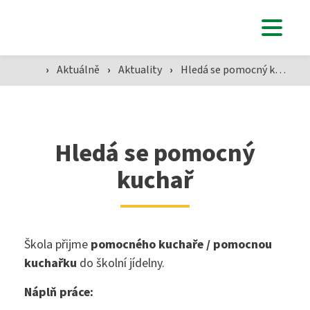
Studenti
›
Aktuálně
›
Aktuality
›
Hledá se pomocný kuchař
Aktuálně
Hledá se pomocný
kuchař
Škola
Škola přijme
pomocného kuchaře / pomocnou
SZŠ
kuchařku
do školní jídelny.
Náplň práce:
Přijímací zkoušky ›