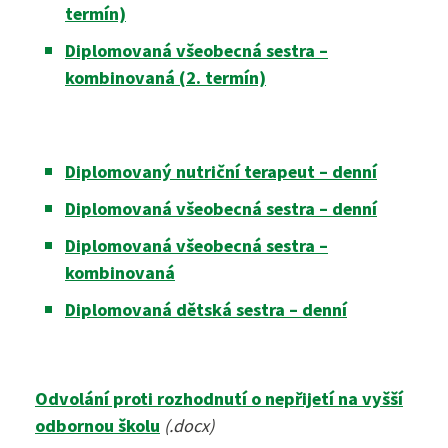
Maturitní zkouška ›
termín)
Přijímací zkoušky ›
Diplomovaná všeobecná sestra –
Praktická sestra
Kontakty
kombinovaná (2. termín)
Absolutoria ›
Zdravotnické lyceum
Praxe ›
Instagram
Diplomovaný nutriční terapeut – denní
Nutriční asistent
Diplomovaná všeobecná sestra – denní
Nostrifikační zkoušky ›
Kosmetické služby
Diplomovaná všeobecná sestra –
Bakaláři
Školné ›
kombinovaná
Masér ve zdravotnictví
Diplomovaná dětská sestra – denní
Diplomovaný nutriční terapeut
Bezpečnostně právní činnost
Jídelníček
Diplomovaná všeobecná sestra
Odvolání proti rozhodnutí o nepřijetí na vyšší
Diplomovaná dětská sestra
odbornou školu
(.docx)
244 105 001