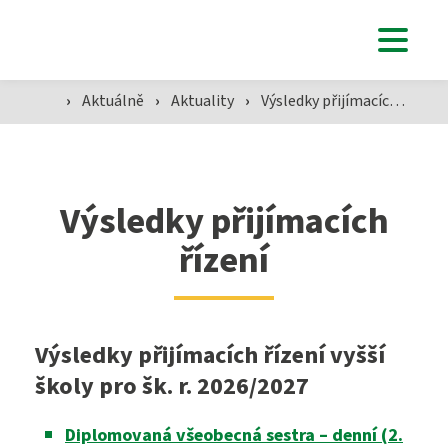
Studenti
›
Aktuálně
›
Aktuality
›
Výsledky přijímacích řízení
Aktuálně
Výsledky přijímacích
Škola
řízení
SZŠ
Výsledky přijímacích řízení vyšší
školy pro šk. r. 2026/2027
Přijímací zkoušky ›
VOŠZ
Diplomovaná všeobecná sestra – denní (2.