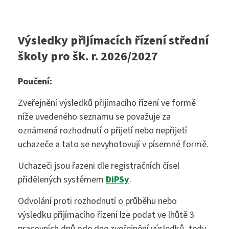
Výsledky přijímacích řízení střední
sekretariat@szs5kvetna.cz
školy pro šk. r. 2026/2027
Poučení:
Zveřejnění výsledků přijímacího řízení ve formě
níže uvedeného seznamu se považuje za
oznámená rozhodnutí o přijetí nebo nepřijetí
uchazeče a tato se nevyhotovují v písemné formě.
Uchazeči jsou řazeni dle registračních čísel
přidělených systémem
DiPSy
.
Odvolání proti rozhodnutí o průběhu nebo
výsledku přijímacího řízení lze podat ve lhůtě 3
pracovních dnů ode dne zveřejnění výsledků, tedy