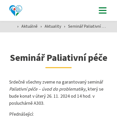
Uchazeči
›
Aktuálně
›
Aktuality
›
Seminář Paliativní péče
Studenti
Aktuálně
Seminář Paliativní péče
Škola
Srdečně všechny zveme na garantovaný seminář
Paliativní péče – úvod do problematiky
, který se
bude konat v úterý 26. 11. 2024 od 14 hod. v
SZŠ
posluchárně A303.
Přednášející: