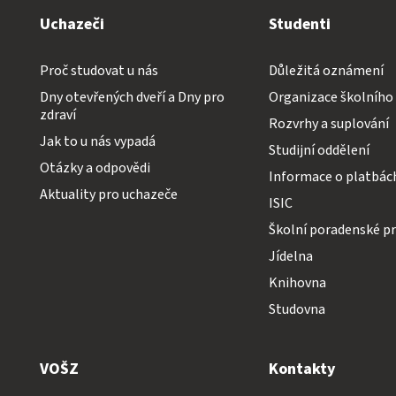
Uchazeči
Studenti
Proč studovat u nás
Důležitá oznámení
Dny otevřených dveří a Dny pro
Organizace školního
zdraví
Rozvrhy a suplování
Jak to u nás vypadá
Studijní oddělení
Otázky a odpovědi
Informace o platbác
Aktuality pro uchazeče
ISIC
Školní poradenské pr
Jídelna
Knihovna
Studovna
VOŠZ
Kontakty