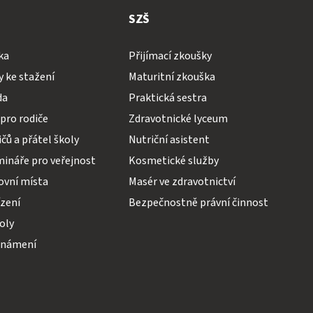
SZŠ
ka
Přijímací zkoušky
 ke stažení
Maturitní zkouška
da
Praktická sestra
pro rodiče
Zdravotnické lyceum
čů a přátel školy
Nutriční asistent
mináře pro veřejnost
Kosmetické služby
ovní místa
Masér ve zdravotnictví
ízení
Bezpečnostně právní činnost
koly
známení