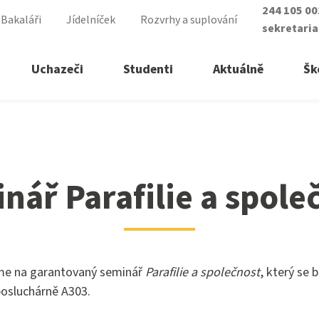
244 105 0
Bakaláři
Jídelníček
Rozvrhy a suplování
sekretari
Uchazeči
Studenti
Aktuálně
Šk
čnost
řední školy
ry vyšší odborné školy
nář Parafilie a spole
á sestra
lomovaný nutriční terapeut
ické lyceum
lomovaná všeobecná sestra
asistent
lomovaná dětská sestra
me na garantovaný seminář
Parafilie a společnost
, který se 
ké služby
posluchárně A303.
 zdravotnictví