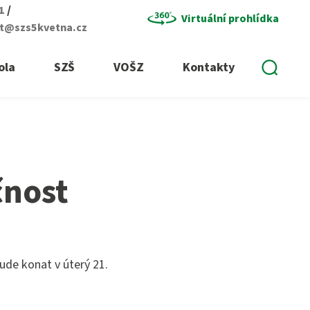
/
01
Virtuální prohlídka
at@szs5kvetna.cz
Vyhle
ola
SZŠ
VOŠZ
Kontakty
čnost
bude konat v úterý 21.