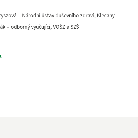
stně právní činnost
tyszová – Národní ústav duševního zdraví, Klecany
ák – odborný vyučující, VOŠZ a SZŠ
k