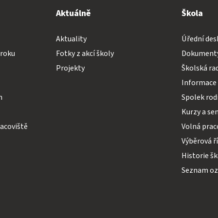
Aktuálně
Škola
Aktuality
Úřední des
 roku
Fotky z akcí školy
Dokumenty
Projekty
Školská ra
Informace 
h
Spolek rodi
Kurzy a se
acoviště
Volná prac
Výběrová ř
Historie š
Seznam o