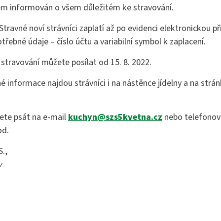
stně právní činnost
em informován o všem důležitém ke stravování.
Stravné noví strávníci zaplatí až po evidenci elektronickou p
ebné údaje – číslo účtu a variabilní symbol k zaplacení.
 stravování můžete posílat od 15. 8. 2022.
é informace najdou strávníci i na nástěnce jídelny a na strán
ete psát na e-mail
kuchyn@szs5kvetna.cz
nebo telefonov
od.
.,
y