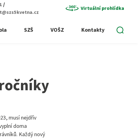
/
01
Virtuální prohlídka
at@szs5kvetna.cz
Vyhle
ola
SZŠ
VOŠZ
Kontakty
 ročníky
023, musí nejdřív
 vyplní doma
rávníků. Každý nový