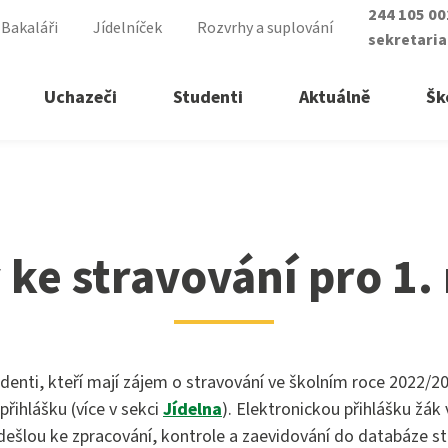
244 105 0
Bakaláři
Jídelníček
Rozvrhy a suplování
sekretari
Uchazeči
Studenti
Aktuálně
Šk
. ročníky
řední školy
ry vyšší odborné školy
ke stravování pro 1.
á sestra
lomovaný nutriční terapeut
ické lyceum
lomovaná všeobecná sestra
asistent
lomovaná dětská sestra
tudenti, kteří mají zájem o stravování ve školním roce 2022/2
ké služby
přihlášku (více v sekci
Jídelna
). Elektronickou přihlášku žák
 zdravotnictví
ešlou ke zpracování, kontrole a zaevidování do databáze st