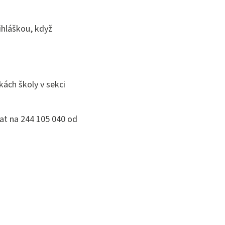
řihláškou, když
kách školy v sekci
at na 244 105 040 od