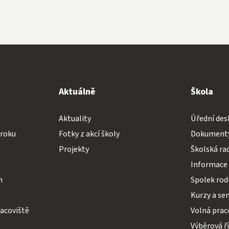
Aktuálně
Škola
Aktuality
Úřední des
 roku
Fotky z akcí školy
Dokumenty
Projekty
Školská ra
Informace 
h
Spolek rodi
Kurzy a se
acoviště
Volná prac
Výběrová ř