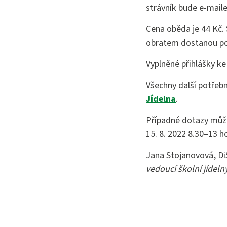
Bezpečno
strávník bude e-mail
Cena oběda je 44 Kč. 
obratem dostanou potř
Vyplněné přihlášky ke
Všechny další potřebn
Jídelna
.
Případné dotazy můž
15. 8. 2022 8.30–13 h
Jana Stojanovová, DiS
vedoucí školní jídeln