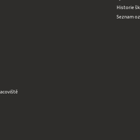
Historie š
Seznam o
acoviště