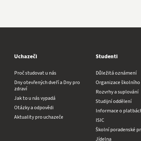
Uchazeči
Studenti
Proč studovat u nás
Důležitá oznámení
Dny otevřených dveří a Dny pro
Organizace školního
zdraví
Rozvrhy a suplování
Jak to u nás vypadá
Studijní oddělení
Otázky a odpovědi
Informace o platbác
Aktuality pro uchazeče
ISIC
Školní poradenské pr
Jídelna