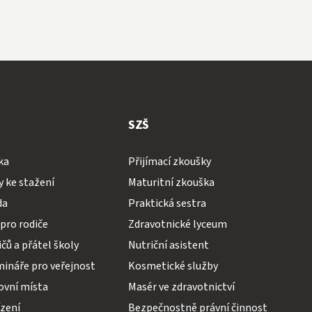
SZŠ
ka
Přijímací zkoušky
 ke stažení
Maturitní zkouška
da
Praktická sestra
pro rodiče
Zdravotnické lyceum
čů a přátel školy
Nutriční asistent
mináře pro veřejnost
Kosmetické služby
ovní místa
Masér ve zdravotnictví
ízení
Bezpečnostně právní činnost