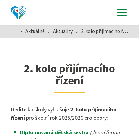
Uchazeči
Studenti
›
Aktuálně
›
Aktuality
›
2. kolo přijímacího řízení
Aktuálně
2. kolo přijímacího
řízení
Škola
Ředitelka školy vyhlašuje
2. kolo přijímacího
SZŠ
řízení
pro školní rok 2025/2026 pro obory:
Diplomovaná dětská sestra
(denní forma