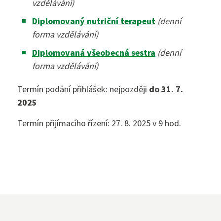
Přijímací zkoušky ›
vzdělávání)
VOŠZ
Diplomovaný nutriční terapeut
(denní
Maturitní zkouška ›
forma vzdělávání)
Přijímací zkoušky ›
Praktická sestra
Diplomovaná všeobecná sestra
(denní
Kontakty
forma vzdělávání)
Absolutoria ›
Zdravotnické lyceum
Termín podání přihlášek: nejpozději
do 31. 7.
Praxe ›
Instagram
2025
Nutriční asistent
Termín přijímacího řízení: 27. 8. 2025 v 9 hod.
Nostrifikační zkoušky ›
Kosmetické služby
Bakaláři
Školné ›
Masér ve zdravotnictví
Diplomovaný nutriční terapeut
Bezpečnostně právní činnost
Jídelníček
Diplomovaná všeobecná sestra