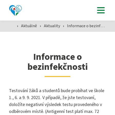
Uchazeči
›
Aktuálně
›
Aktuality
›
Informace o bezinfekčnosti
Studenti
Aktuálně
Informace o
bezinfekčnosti
Škola
Testování žáků a studentů bude probíhat ve škole
SZŠ
1., 6. a 9. 9. 2021. V případě, že jste testovaní,
doložíte negativní výsledek testu provedeného v
odběrovém místě. (Antigenní test platí max. 72