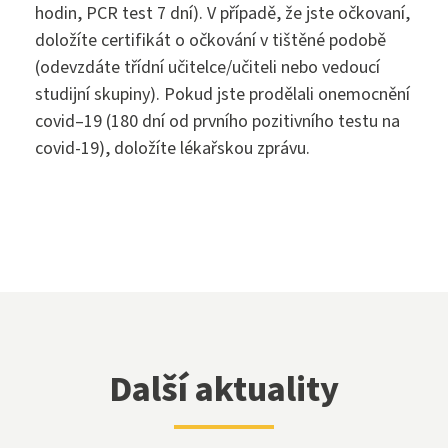
Přijímací zkoušky ›
hodin, PCR test 7 dní). V případě, že jste očkovaní,
VOŠZ
doložíte certifikát o očkování v tištěné podobě
Maturitní zkouška ›
(odevzdáte třídní učitelce/učiteli nebo vedoucí
Přijímací zkoušky ›
studijní skupiny). Pokud jste prodělali onemocnění
Praktická sestra
Kontakty
covid–19 (180 dní od prvního pozitivního testu na
Absolutoria ›
covid-19), doložíte lékařskou zprávu.
Zdravotnické lyceum
Praxe ›
Instagram
Nutriční asistent
Nostrifikační zkoušky ›
Kosmetické služby
Bakaláři
Školné ›
Masér ve zdravotnictví
Diplomovaný nutriční terapeut
Další aktuality
Bezpečnostně právní činnost
Jídelníček
Diplomovaná všeobecná sestra