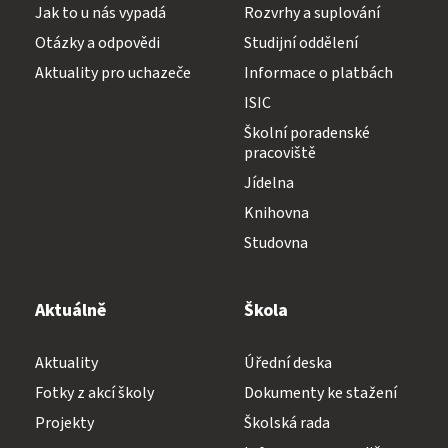
Jak to u nás vypadá
Rozvrhy a suplování
Diplomovaná všeobecná sestra
Otázky a odpovědi
Studijní oddělení
Aktuality pro uchazeče
Informace o platbách
Diplomovaná dětská sestra
244 105 001
ISIC
Školní poradenské
pracoviště
Jídelna
sekretariat@szs5kvetna.cz
Knihovna
Studovna
Aktuálně
Škola
Aktuality
Úřední deska
Fotky z akcí školy
Dokumenty ke stažení
Projekty
Školská rada