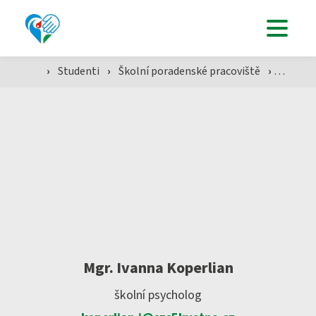
Uchazeči
›
Studenti
›
Školní poradenské pracoviště
›
Mgr. Iv
Studenti
Aktuálně
Škola
Mgr. Ivanna Koperlian
školní psycholog
SZŠ