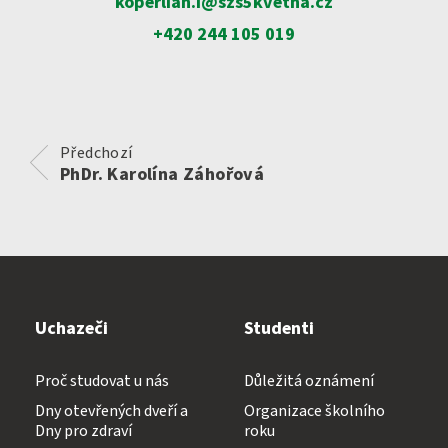
koperlian.i@szs5kvetna.cz
+420 244 105 019
Přijímací zkoušky ›
VOŠZ
Maturitní zkouška ›
Přijímací zkoušky ›
Předchozí
Praktická sestra
Kontakty
PhDr. Karolína Záhořová
Absolutoria ›
Zdravotnické lyceum
Praxe ›
Instagram
Nutriční asistent
Nostrifikační zkoušky ›
Kosmetické služby
Uchazeči
Studenti
Bakaláři
Školné ›
Masér ve zdravotnictví
Proč studovat u nás
Důležitá oznámení
Dny otevřených dveří a
Organizace školního
Diplomovaný nutriční terapeut
Dny pro zdraví
roku
Bezpečnostně právní činnost
Jídelníček