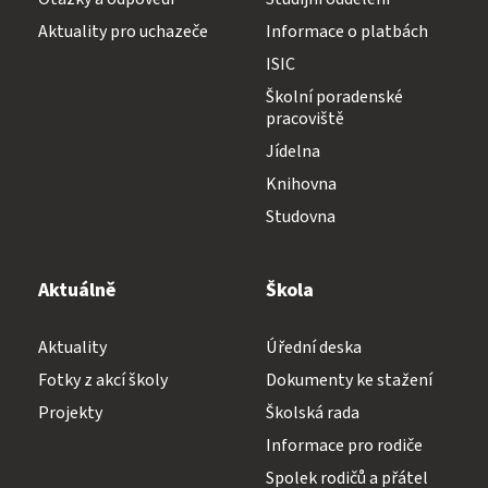
Diplomovaná všeobecná sestra
Aktuality pro uchazeče
Informace o platbách
ISIC
Diplomovaná dětská sestra
244 105 001
Školní poradenské
pracoviště
Jídelna
Knihovna
Studovna
sekretariat@szs5kvetna.cz
Aktuálně
Škola
Aktuality
Úřední deska
Fotky z akcí školy
Dokumenty ke stažení
Projekty
Školská rada
Informace pro rodiče
Spolek rodičů a přátel