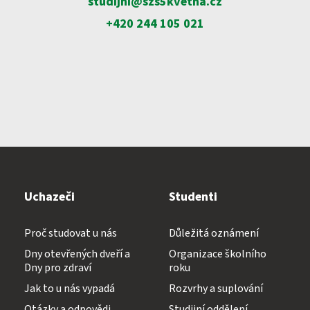
studijni@szs5kvetna.cz
+420 244 105 021
Přijímací zkoušky ›
VOŠZ
Maturitní zkouška ›
Přijímací zkoušky ›
Praktická sestra
Kontakty
Absolutoria ›
Zdravotnické lyceum
Praxe ›
Instagram
Nutriční asistent
Uchazeči
Studenti
Nostrifikační zkoušky ›
Kosmetické služby
Proč studovat u nás
Důležitá oznámení
Bakaláři
Školné ›
Dny otevřených dveří a
Organizace školního
Masér ve zdravotnictví
Dny pro zdraví
roku
Jak to u nás vypadá
Rozvrhy a suplování
Diplomovaný nutriční terapeut
Bezpečnostně právní činnost
Jídelníček
Otázky a odpovědi
Studijní oddělení