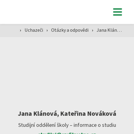
Uchazeči
›
Uchazeči
›
Otázky a odpovědi
›
Jana Klánová, Kateřina Nováková
Studenti
Aktuálně
Škola
Jana Klánová, Kateřina Nováková
Studijní oddělení školy – informace o studiu
SZŠ