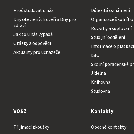
Proč studovat u nás
Důležitá oznámení
Dny otevřených dveří a Dny pro
Organizace školního
zdraví
Rozvrhy a suplování
Jak to u nás vypadá
Studijní oddělení
Otázky a odpovědi
Informace o platbác
Aktuality pro uchazeče
ISIC
Školní poradenské pr
Jídelna
Knihovna
Studovna
VOŠZ
Kontakty
Přijímací zkoušky
Obecné kontakty