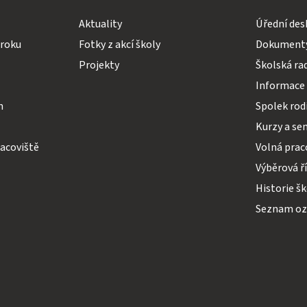
Aktuality
Úřední des
 roku
Fotky z akcí školy
Dokumenty
Projekty
Školská ra
Informace 
h
Spolek rodi
Kurzy a se
acoviště
Volná prac
Výběrová ř
Historie š
Seznam o