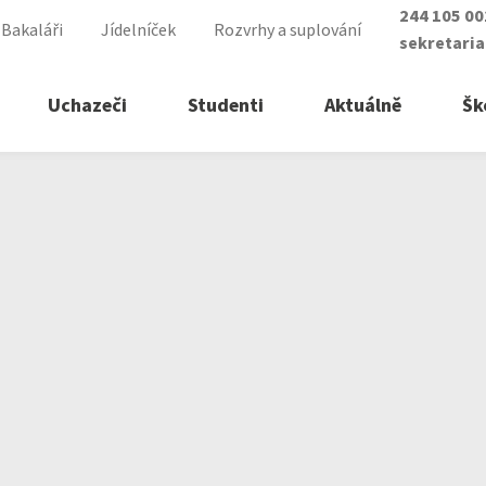
244 105 0
Bakaláři
Jídelníček
Rozvrhy a suplování
sekretari
Uchazeči
Studenti
Aktuálně
Šk
á
řední školy
ry vyšší odborné školy
á sestra
lomovaný nutriční terapeut
ické lyceum
lomovaná všeobecná sestra
asistent
lomovaná dětská sestra
ké služby
 zdravotnictví