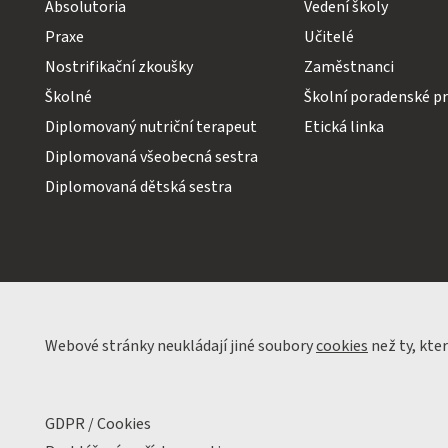
Absolutoria
Vedení školy
Praxe
Učitelé
Nostrifikační zkoušky
Zaměstnanci
Školné
Školní poradenské pr
Diplomovaný nutriční terapeut
Etická linka
Diplomovaná všeobecná sestra
Diplomovaná dětská sestra
Webové stránky neukládají jiné soubory
cookies
než ty, kte
GDPR / Cookies