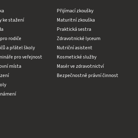
ka
Přijímací zkoušky
 ke stažení
Maturitní zkouška
da
Praktická sestra
pro rodiče
Zdravotnické lyceum
čů a přátel školy
Nutriční asistent
mináře pro veřejnost
Kosmetické služby
ovní místa
Masér ve zdravotnictví
ízení
Bezpečnostně právní činnost
koly
známení