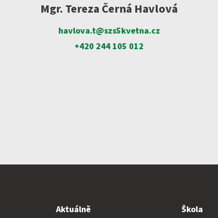
stně právní činnost
Mgr. Tereza Černá Havlová
havlova.t@szs5kvetna.cz
+420 244 105 012
Aktuálně
Škola