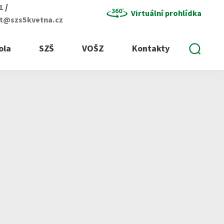
/
01
Virtuální prohlídka
at@szs5kvetna.cz
Vyhle
ola
SZŠ
VOŠZ
Kontakty