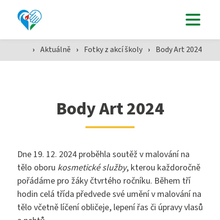
Uchazeči
Studenti
›
Aktuálně
›
Fotky z akcí školy
›
Body Art 2024
Aktuálně
Body Art 2024
Škola
Dne 19. 12. 2024 proběhla soutěž v malování na
tělo oboru
kosmetické služby
, kterou každoročně
pořádáme pro žáky čtvrtého ročníku. Během tří
SZŠ
hodin celá třída předvede své umění v malování na
tělo včetně líčení obličeje, lepení řas či úpravy vlasů