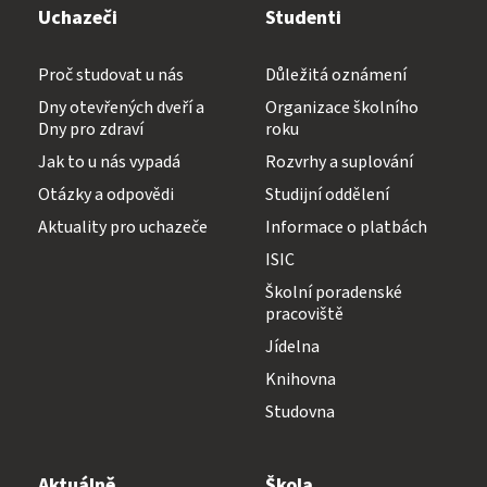
Uchazeči
Studenti
Proč studovat u nás
Důležitá oznámení
Dny otevřených dveří a
Organizace školního
Dny pro zdraví
roku
Jak to u nás vypadá
Rozvrhy a suplování
Otázky a odpovědi
Studijní oddělení
Aktuality pro uchazeče
Informace o platbách
ISIC
Školní poradenské
pracoviště
Jídelna
Knihovna
Studovna
Aktuálně
Škola