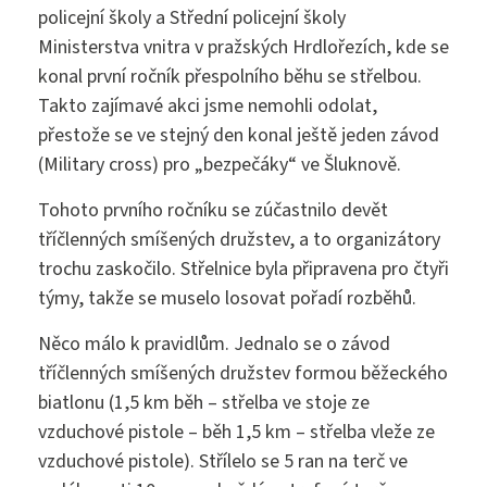
policejní školy a Střední policejní školy
Maturitní zkouška ›
Ministerstva vnitra v pražských Hrdlořezích, kde se
Přijímací zkoušky ›
konal první ročník přespolního běhu se střelbou.
Praktická sestra
Kontakty
Takto zajímavé akci jsme nemohli odolat,
Absolutoria ›
přestože se ve stejný den konal ještě jeden závod
Zdravotnické lyceum
(Military cross) pro „bezpečáky“ ve Šluknově.
Praxe ›
Instagram
Nutriční asistent
Tohoto prvního ročníku se zúčastnilo devět
Nostrifikační zkoušky ›
tříčlenných smíšených družstev, a to organizátory
Kosmetické služby
trochu zaskočilo. Střelnice byla připravena pro čtyři
Bakaláři
Školné ›
týmy, takže se muselo losovat pořadí rozběhů.
Masér ve zdravotnictví
Něco málo k pravidlům. Jednalo se o závod
Diplomovaný nutriční terapeut
Bezpečnostně právní činnost
tříčlenných smíšených družstev formou běžeckého
Jídelníček
biatlonu (1,5 km běh – střelba ve stoje ze
Diplomovaná všeobecná sestra
vzduchové pistole – běh 1,5 km – střelba vleže ze
vzduchové pistole). Střílelo se 5 ran na terč ve
Diplomovaná dětská sestra
244 105 001