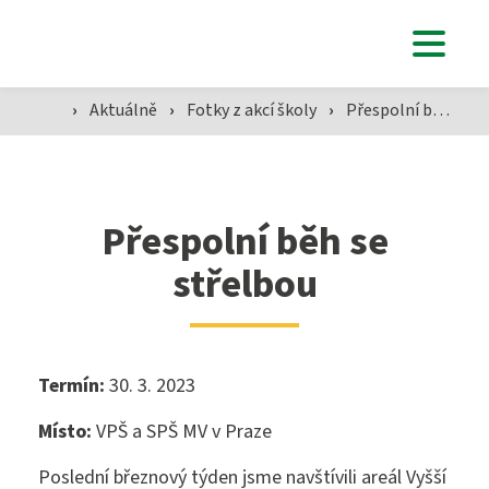
Studenti
›
Aktuálně
›
Fotky z akcí školy
›
Přespolní běh se střelbou
Aktuálně
Přespolní běh se
střelbou
Škola
SZŠ
Termín:
30. 3. 2023
Místo:
VPŠ a SPŠ MV v Praze
Přijímací zkoušky ›
VOŠZ
Poslední březnový týden jsme navštívili areál Vyšší