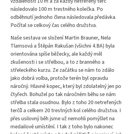
vzdálenosti 10 m a za každý netrefený terč
následovalo 100 m trestného kolečka. Po
odběhnutí jednoho člena následovala předávka.
Počítal se celkový čas celého družstva.
sekretariat@szs5kvetna.cz
Naše sestava ve složení Martin Brauner, Nela
Tlamsová a Štěpán Rakušan (všichni 4.BA) byla
orientována spíše běžecky, ale každý měl
zkušenosti i se střelbou, a to z branného a
střeleckého kurzu. Ze začátku se nám to zdálo
jako dobrá volba, protože terén byl opravdu
náročný. Hlavně kopec, který byl zdolatelný jen po
čtyřech. Bohužel po tak náročném běhu se nám
střelba stala osudnou. Bylo z toho 20 netrefených
terčů a celkem 20 trestných kol celého družstva. I
přes usilovný běh jsme už nemohli pomýšlet na
medailové umístění. I tak z toho bylo nakonec