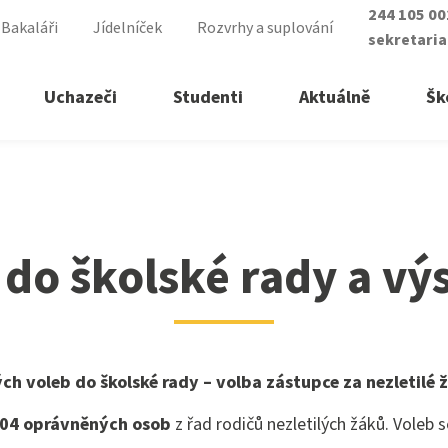
244 105 0
Bakaláři
Jídelníček
Rozvrhy a suplování
sekretari
Uchazeči
Studenti
Aktuálně
Šk
sledky
řední školy
ry vyšší odborné školy
 do školské rady a vý
á sestra
lomovaný nutriční terapeut
ické lyceum
lomovaná všeobecná sestra
asistent
lomovaná dětská sestra
h voleb do školské rady – volba zástupce za nezletilé 
ké služby
 zdravotnictví
04 oprávněných osob
z řad rodičů nezletilých žáků. Voleb 