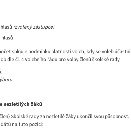
stně právní činnost
 hlasů
(zvolený zástupce)
5 hlasů
očet splňuje podmínku platnosti voleb, kdy se voleb účastní
b dle čl. 4 Volebního řádu pro volby členů školské rady.
á,
výboru
e nezletilých žáků
člen) Školské rady za nezletilé žáky ukončil svou působnost
dátů na tuto pozici: