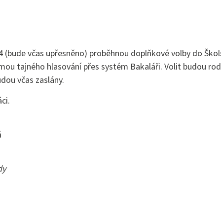
(bude včas upřesněno) proběhnou doplňkové volby do Škols
ou tajného hlasování přes systém Bakaláři. Volit budou rodi
dou včas zaslány.
ci.
á
dy