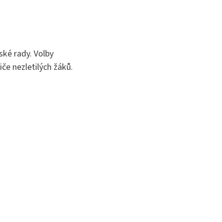
ké rady. Volby
če nezletilých žáků.