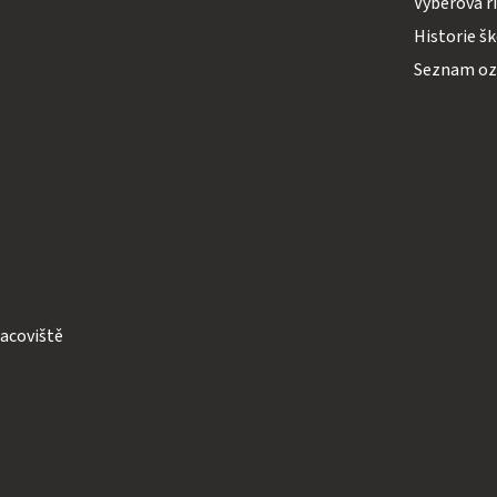
Výběrová ř
Historie š
Seznam o
acoviště