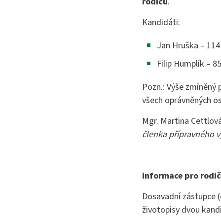
rodičů
.
Bezpečno
Kandidáti:
Jan Hruška – 114
Filip Humplík – 8
Pozn.: Výše zmíněný p
všech oprávněných oso
Mgr. Martina Cettlov
členka přípravného 
Informace pro rodič
Dosavadní zástupce (
životopisy dvou kandi