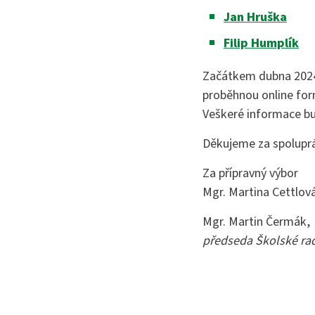
Jan Hruška
Filip Humplík
Začátkem dubna 2024 
proběhnou online form
Veškeré informace bu
Děkujeme za spoluprá
Za přípravný výbor
Mgr. Martina Cettlov
Mgr. Martin Čermák,
předseda Školské ra