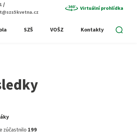
/
01
Virtuální prohlídka
at@szs5kvetna.cz
Vyhle
ola
SZŠ
VOŠZ
Kontakty
sledky
žáky
se zúčastnilo
199