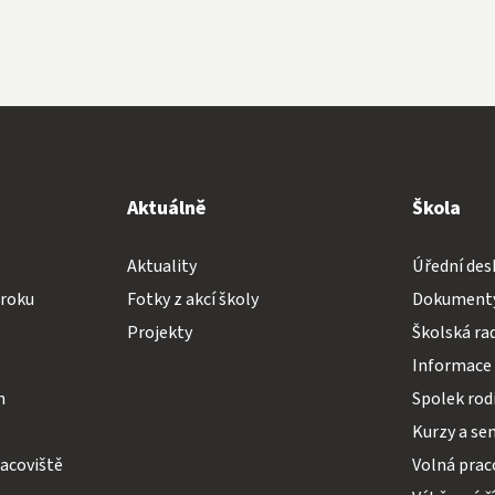
Aktuálně
Škola
Aktuality
Úřední des
 roku
Fotky z akcí školy
Dokumenty
Projekty
Školská ra
Informace 
h
Spolek rodi
Kurzy a se
acoviště
Volná prac