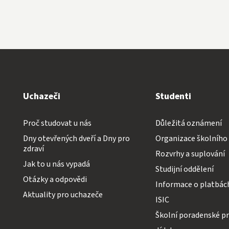
Uchazeči
Studenti
Proč studovat u nás
Důležitá oznámení
Dny otevřených dveří a Dny pro
Organizace školního
zdraví
Rozvrhy a suplování
Jak to u nás vypadá
Studijní oddělení
Otázky a odpovědi
Informace o platbác
Aktuality pro uchazeče
ISIC
Školní poradenské pr