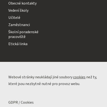
Obecné kontakty
Vedení školy
Učitelé
Zaměstnanci
Školní poradenské
pracoviště
Etická linka
Webové stránky neukládají jiné soubory
cookies
než ty,
které jsou nezbytně nutné pro provoz webu.
GDPR / Cookies