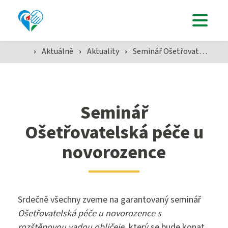
Uchazeči
Studenti
›
Aktuálně
›
Aktuality
›
Seminář Ošetřovatelská péče u novorozence
Aktuálně
Seminář
Ošetřovatelská péče u
Škola
novorozence
SZŠ
Srdečně všechny zveme na garantovaný seminář
Ošetřovatelská péče u novorozence s
rozštěpovou vadou obličeje
, který se bude konat
Přijímací zkoušky ›