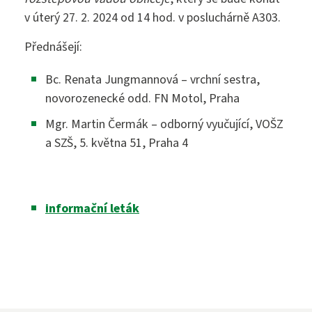
VOŠZ
v úterý 27. 2. 2024 od 14 hod. v posluchárně A303.
Maturitní zkouška ›
Přednášejí:
Přijímací zkoušky ›
Praktická sestra
Kontakty
Bc. Renata Jungmannová – vrchní sestra,
novorozenecké odd. FN Motol, Praha
Absolutoria ›
Zdravotnické lyceum
Mgr. Martin Čermák – odborný vyučující, VOŠZ
Praxe ›
Instagram
a SZŠ, 5. května 51, Praha 4
Nutriční asistent
Nostrifikační zkoušky ›
Kosmetické služby
Bakaláři
informační leták
Školné ›
Masér ve zdravotnictví
Diplomovaný nutriční terapeut
Bezpečnostně právní činnost
Jídelníček
Diplomovaná všeobecná sestra