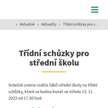
Uchazeči
›
Aktuálně
›
Aktuality
›
Třídní schůzky pro střední školu
Studenti
Aktuálně
Třídní schůzky pro
střední školu
Škola
Srdečně zveme rodiče žáků střední školy na třídní
schůzky, které se budou konat ve středu 15. 11.
SZŠ
2023 od 17.30 hod.