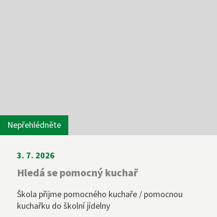
Diplomovaná dětská sestra
244 105 001
sekretariat@szs5kvetna.cz
Nepřehlédněte
3. 7. 2026
Hledá se pomocný kuchař
Škola přijme pomocného kuchaře / pomocnou
kuchařku do školní jídelny