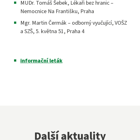
Přijímací zkoušky ›
MUDr. Tomáš Šebek, Lékaři bez hranic –
VOŠZ
Nemocnice Na Františku, Praha
Maturitní zkouška ›
Mgr. Martin Čermák – odborný vyučující, VOŠZ
Přijímací zkoušky ›
a SZŠ, 5. května 51, Praha 4
Praktická sestra
Kontakty
Absolutoria ›
Zdravotnické lyceum
informační leták
Praxe ›
Instagram
Nutriční asistent
Nostrifikační zkoušky ›
Kosmetické služby
Bakaláři
Školné ›
Masér ve zdravotnictví
Diplomovaný nutriční terapeut
Bezpečnostně právní činnost
Jídelníček
Diplomovaná všeobecná sestra
Další aktuality