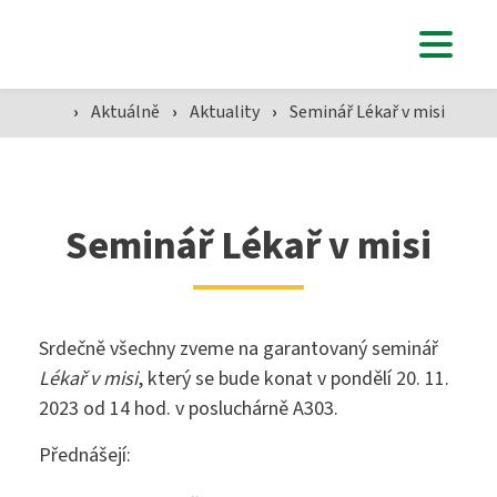
Uchazeči
›
Aktuálně
›
Aktuality
›
Seminář Lékař v misi
Studenti
Aktuálně
Seminář Lékař v misi
Škola
Srdečně všechny zveme na garantovaný seminář
Lékař v misi
, který se bude konat v pondělí 20. 11.
2023 od 14 hod. v posluchárně A303.
SZŠ
Přednášejí: