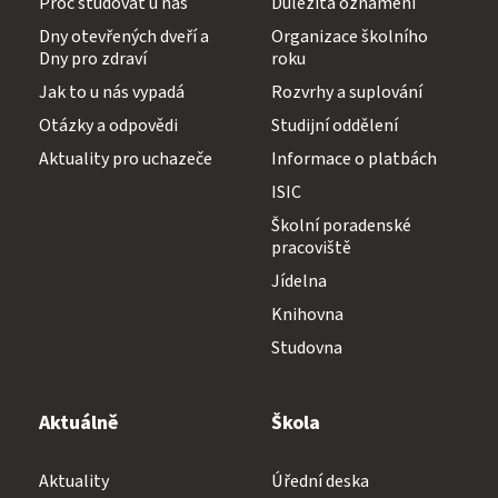
Proč studovat u nás
Důležitá oznámení
Dny otevřených dveří a
Organizace školního
Dny pro zdraví
roku
Jak to u nás vypadá
Rozvrhy a suplování
Otázky a odpovědi
Studijní oddělení
Aktuality pro uchazeče
Informace o platbách
ISIC
Školní poradenské
pracoviště
Jídelna
Knihovna
Studovna
Aktuálně
Škola
Aktuality
Úřední deska