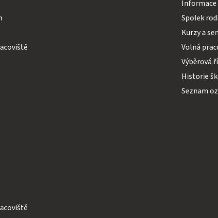
Informace 
h
Spolek rodi
Kurzy a se
acoviště
Volná prac
Výběrová ř
Historie š
Seznam o
acoviště