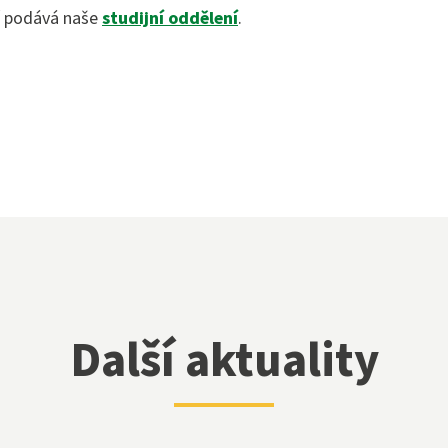
stně právní činnost
í podává naše
studijní oddělení
.
Další aktuality