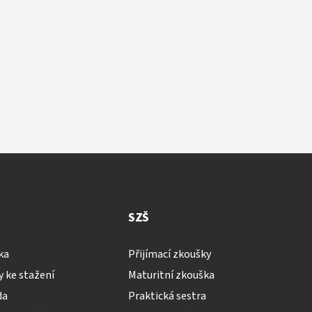
SZŠ
ka
Přijímací zkoušky
 ke stažení
Maturitní zkouška
da
Praktická sestra