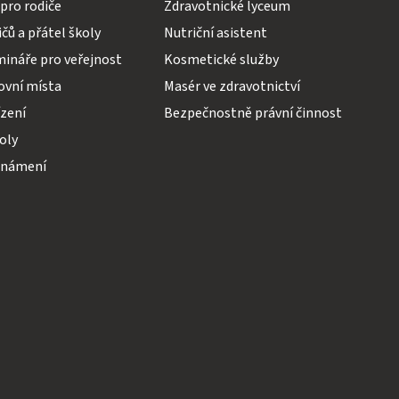
pro rodiče
Zdravotnické lyceum
čů a přátel školy
Nutriční asistent
mináře pro veřejnost
Kosmetické služby
ovní místa
Masér ve zdravotnictví
ízení
Bezpečnostně právní činnost
koly
známení