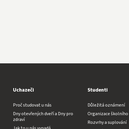
Uchazeči
Studenti
Proč studovat u nás
Důležitá oznámení
Dny otevřených dveří a Dny pro
Organizace školního
zdraví
Rozvrhy a suplování
Jak to u nás vypadá