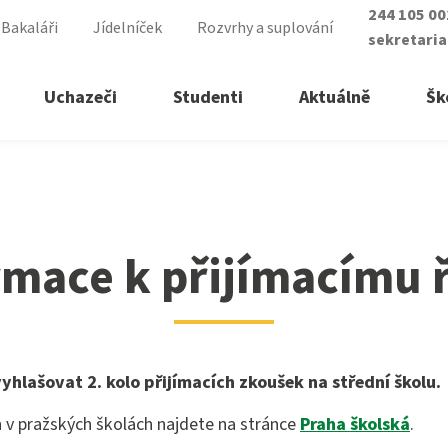
244 105 0
Bakaláři
Jídelníček
Rozvrhy a suplování
sekretari
Uchazeči
Studenti
Aktuálně
Šk
ízení
řední školy
ry vyšší odborné školy
rmace k přijímacímu ř
á sestra
lomovaný nutriční terapeut
ické lyceum
lomovaná všeobecná sestra
asistent
lomovaná dětská sestra
yhlašovat 2. kolo přijímacích zkoušek na střední školu.
ké služby
 zdravotnictví
h v pražských školách najdete na stránce
Praha školská
.