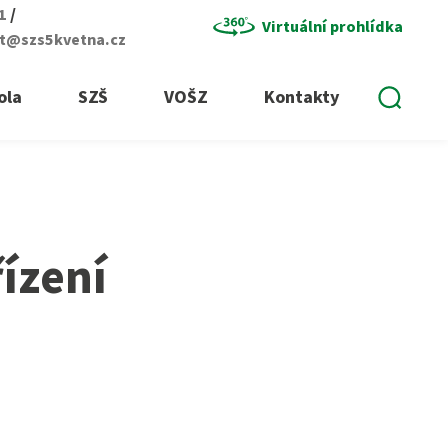
/
01
Virtuální prohlídka
at@szs5kvetna.cz
Vyhle
ola
SZŠ
VOŠZ
Kontakty
ízení