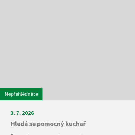
Diplomovaná dětská sestra
244 105 001
sekretariat@szs5kvetna.cz
Nepřehlédněte
3. 7. 2026
Hledá se pomocný kuchař