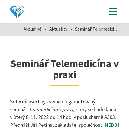
Uchazeči
›
Aktuálně
›
Aktuality
›
Seminář Telemedicína v praxi
Studenti
Aktuálně
Seminář Telemedicína v
praxi
Škola
Srdečně všechny zveme na garantovaný
seminář
Telemedicína v praxi
, který se bude konat
SZŠ
v úterý 8. 11. 2022 od 14 hod. v posluchárně A303.
Přednáší Jiří Pecina, zakladatel společnosti
MEDDI