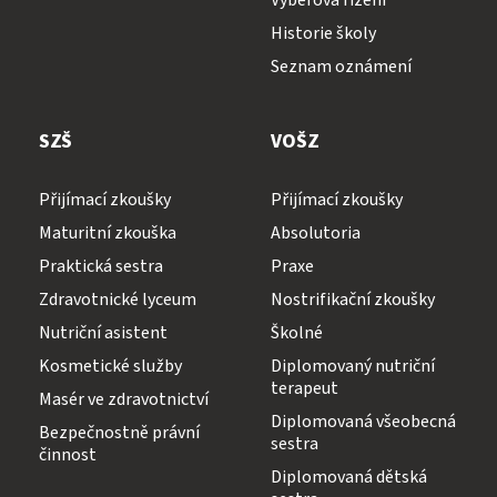
Výběrová řízení
Historie školy
Seznam oznámení
SZŠ
VOŠZ
Přijímací zkoušky
Přijímací zkoušky
Maturitní zkouška
Absolutoria
Praktická sestra
Praxe
Zdravotnické lyceum
Nostrifikační zkoušky
Nutriční asistent
Školné
Kosmetické služby
Diplomovaný nutriční
terapeut
Masér ve zdravotnictví
Diplomovaná všeobecná
Bezpečnostně právní
sestra
činnost
Diplomovaná dětská