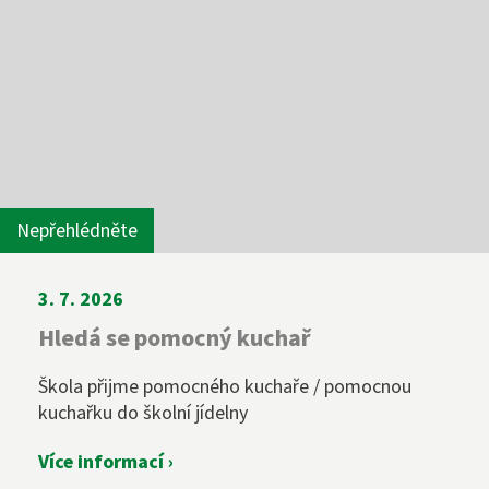
Diplomovaná dětská sestra
244 105 001
sekretariat@szs5kvetna.cz
Nepřehlédněte
3. 7. 2026
Hledá se pomocný kuchař
Škola přijme pomocného kuchaře / pomocnou
kuchařku do školní jídelny
Více informací ›