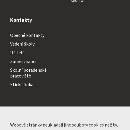
sestra
Kontakty
Obecné kontakty
Vedení školy
Učitelé
Zaměstnanci
Školní poradenské
pracoviště
Etická linka
Webové stránky neukládají jiné soubory
cookies
než ty,