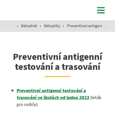
Uchazeči
›
Aktuálně
›
Aktuality
›
Preventivní antigenní testování a trasování
Studenti
Aktuálně
Preventivní antigenní
testování a trasování
Škola
Preventivní antigenní testování a
trasování ve školách od ledna 2022
(leták
SZŠ
pro rodiče)