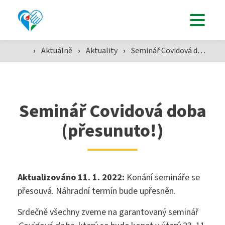
Uchazeči
›
Aktuálně
›
Aktuality
›
Seminář Covidová doba (přesunuto!)
Studenti
Aktuálně
Seminář Covidová doba
(přesunuto!)
Škola
Aktualizováno 11. 1. 2022:
Konání semináře se
SZŠ
přesouvá. Náhradní termín bude upřesněn.
Srdečně všechny zveme na garantovaný seminář