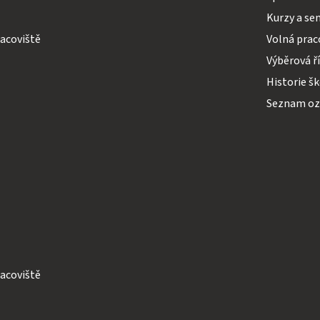
Kurzy a se
acoviště
Volná prac
Výběrová ř
Historie š
Seznam o
acoviště