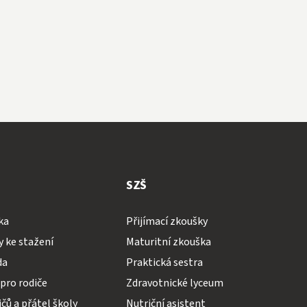
SZŠ
ka
Přijímací zkoušky
 ke stažení
Maturitní zkouška
da
Praktická sestra
pro rodiče
Zdravotnické lyceum
čů a přátel školy
Nutriční asistent