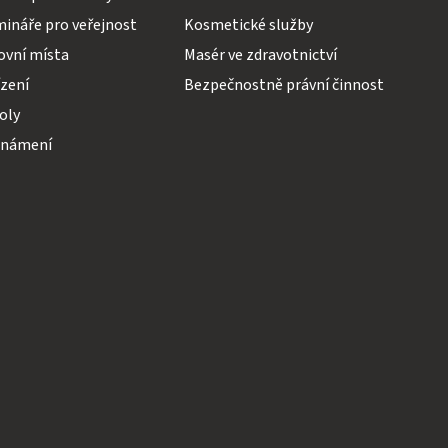
mináře pro veřejnost
Kosmetické služby
ovní místa
Masér ve zdravotnictví
ízení
Bezpečnostně právní činnost
koly
známení