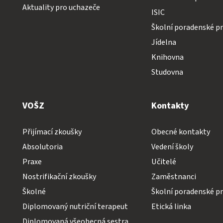
Aktuality pro uchazeče
ISIC
Školní poradenské pr
Jídelna
Knihovna
Studovna
VOŠZ
Kontakty
Přijímací zkoušky
Obecné kontakty
Absolutoria
Vedení školy
Praxe
Učitelé
Nostrifikační zkoušky
Zaměstnanci
Školné
Školní poradenské pr
Diplomovaný nutriční terapeut
Etická linka
Diplomovaná všeobecná sestra