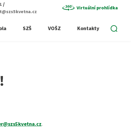
/
01
Virtuální prohlídka
at@szs5kvetna.cz
Vyhle
ola
SZŠ
VOŠZ
Kontakty
!
r@szs5kvetna.cz
.