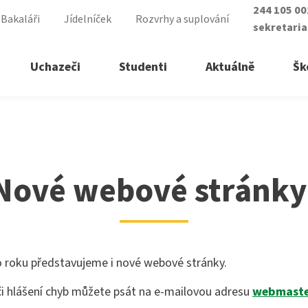
244 105 0
Bakaláři
Jídelníček
Rozvrhy a suplování
sekretari
Uchazeči
Studenti
Aktuálně
Šk
řední školy
ry vyšší odborné školy
Nové webové stránky
á sestra
lomovaný nutriční terapeut
ické lyceum
lomovaná všeobecná sestra
asistent
lomovaná dětská sestra
 roku představujeme i nové webové stránky.
ké služby
 zdravotnictví
i hlášení chyb můžete psát na e-mailovou adresu
webmaste